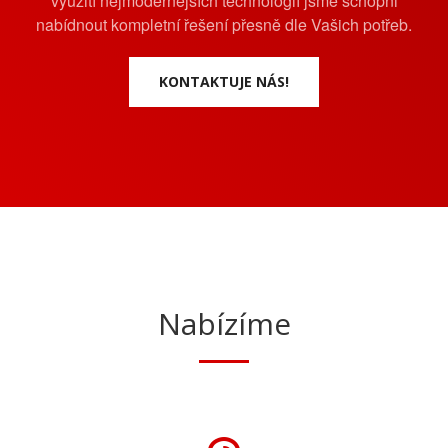
využití nejmodernějších technologií jsme schopni
nabídnout kompletní řešení přesně dle Vašich potřeb.
KONTAKTUJE NÁS!
Nabízíme