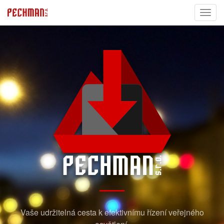
PECHMAN
Sbalit
S.R.O.
navig
Vaše udržitelná cesta k efektivnímu řízení veřejného